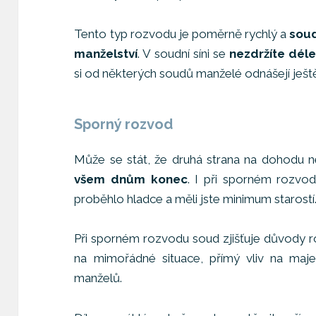
Tento typ rozvodu je poměrně rychlý a
soud
manželství
. V soudní síni se
nezdržíte déle
si od některých soudů manželé odnášejí ješt
Sporný rozvod
Může se stát, že druhá strana na dohodu n
všem dnům konec
. I při sporném rozv
proběhlo hladce a měli jste minimum starostí
Při sporném rozvodu soud zjišťuje důvody r
na mimořádné situace, přímý vliv na maj
manželů.