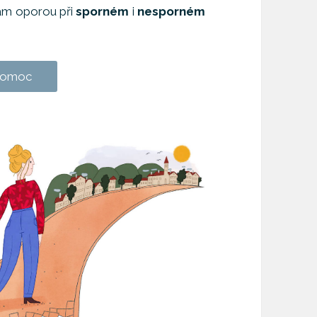
vám oporou při
sporném
i
nesporném
 pomoc