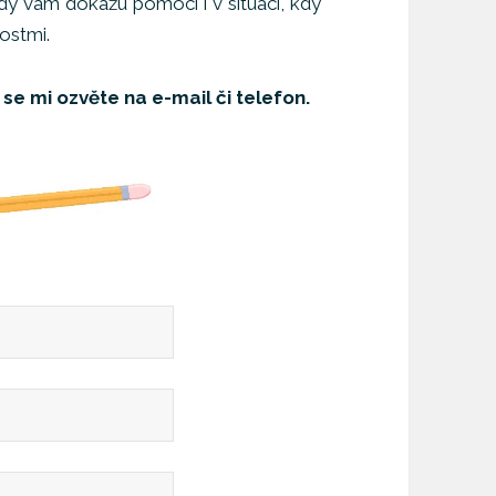
y vám dokážu pomoci i v situaci, kdy
ostmi.
se mi ozvěte na e-mail či telefon.