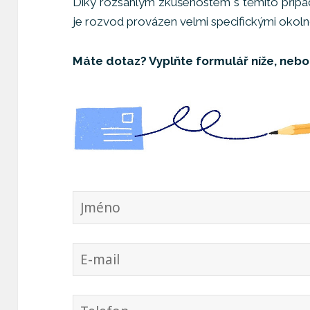
Díky rozsáhlým zkušenostem s těmito případ
je rozvod provázen velmi specifickými okoln
Máte dotaz? Vyplňte formulář níže, nebo 