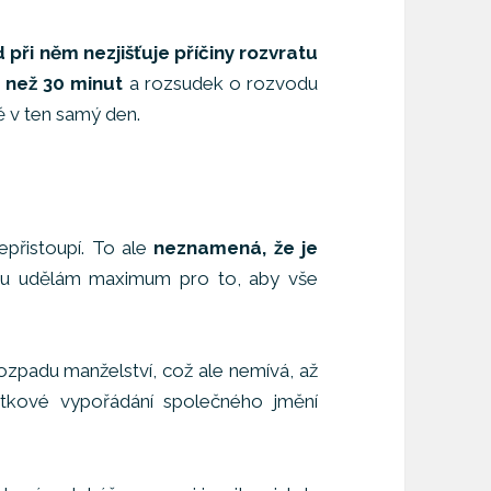
 při něm nezjišťuje příčiny rozvratu
 než 30 minut
a rozsudek o rozvodu
ě v ten samý den.
epřistoupí. To ale
neznamená, že je
odu udělám maximum pro to, aby vše
.
ozpadu manželství, což ale nemívá, až
etkové vypořádání společného jmění